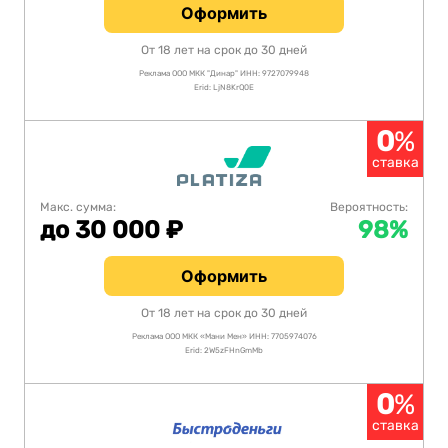
Оформить
От 18 лет на срок до 30 дней
Реклама ООО МКК "Динар" ИНН: 9727079948
Erid: LjN8KrQ0E
0
%
ставка
Макс. сумма:
Вероятность:
до 30 000 ₽
98%
Оформить
От 18 лет на срок до 30 дней
Реклама ООО МКК «Мани Мен» ИНН: 7705974076
Erid: 2W5zFHnGmMb
0
%
ставка