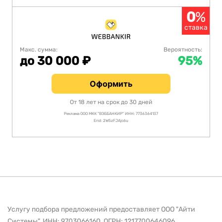
0
%
ставка
Макс. сумма:
Вероятность:
до 30 000 ₽
95%
Оформить
От 18 лет на срок до 30 дней
Реклама ООО МКК "ВЭББАНКИР" ИНН: 7736364137
Erid: 2W5zFJAjc6u
Услугу подбора предложений предоставляет ООО "Айти
Системы", ИНН: 9703066160, ОГРН: 1217700646096,